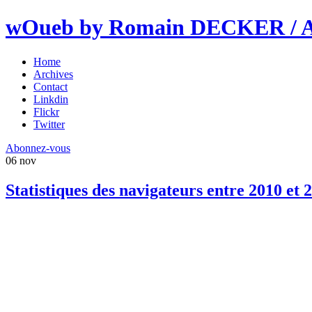
wOueb by Romain DECKER / An
Home
Archives
Contact
Linkdin
Flickr
Twitter
Abonnez-vous
06
nov
Statistiques des navigateurs entre 2010 et 