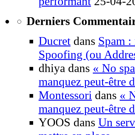
performant
25-04-2
Derniers Commentair
Ducret
dans
Spam : 
Spoofing (ou Addre
dhiya dans
« No spa
manquez peut-être d
Montessori
dans
« N
manquez peut-être d
YOOS dans
Un serv