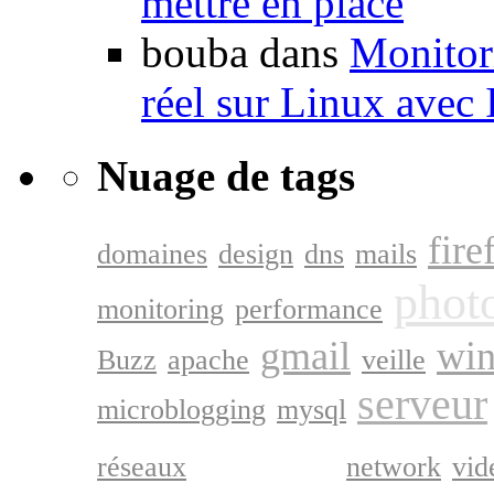
mettre en place
bouba dans
Monitori
réel sur Linux avec
Nuage de tags
fire
domaines
design
dns
mails
phot
monitoring
performance
gmail
wi
Buzz
apache
veille
serveur
microblogging
mysql
google
réseaux
network
vid