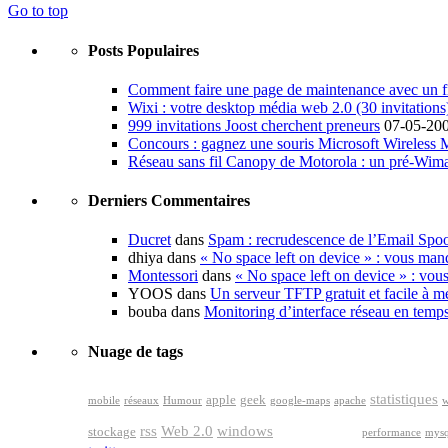
Go to top
Posts Populaires
Comment faire une page de maintenance avec un fi
Wixi : votre desktop média web 2.0 (30 invitations
999 invitations Joost cherchent preneurs
07-05-20
Concours : gagnez une souris Microsoft Wireless
Réseau sans fil Canopy de Motorola : un pré-Wim
Derniers Commentaires
Ducret
dans
Spam : recrudescence de l’Email Spo
dhiya dans
« No space left on device » : vous man
Montessori
dans
« No space left on device » : vou
YOOS dans
Un serveur TFTP gratuit et facile à me
bouba dans
Monitoring d’interface réseau en temp
Nuage de tags
statistiques
apple
geek
mobile
réseaux
Humour
google-maps
apache
w
google
rss
Web 2.0
windows
stockage
performance
mysq