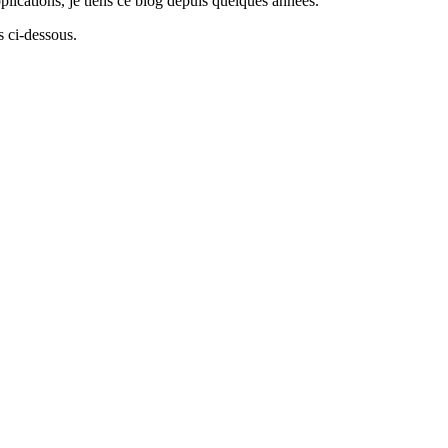
lications, je tiens ce blog depuis quelques années.
 ci-dessous.