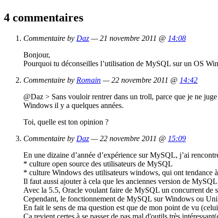
4 commentaires
Commentaire by
Daz
— 21 novembre 2011 @
14:08
Bonjour,
Pourquoi tu déconseilles l’utilisation de MySQL sur un OS Wi
Commentaire by
Romain
— 22 novembre 2011 @
14:42
@Daz > Sans vouloir rentrer dans un troll, parce que je ne jug
Windows il y a quelques années.
Toi, quelle est ton opinion ?
Commentaire by
Daz
— 22 novembre 2011 @
15:09
En une dizaine d’année d’expérience sur MySQL, j’ai rencontré
* culture open source des utilisateurs de MySQL
* culture Windows des utilisateurs windows, qui ont tendance à 
Il faut aussi ajouter à cela que les anciennes version de MySQ
Avec la 5.5, Oracle voulant faire de MySQL un concurrent de sql se
Cependant, le fonctionnement de MySQL sur Windows ou Unix-li
En fait le sens de ma question est que de mon point de vu (ce
Ça revient certes à se passer de pas mal d'outils très intéressa