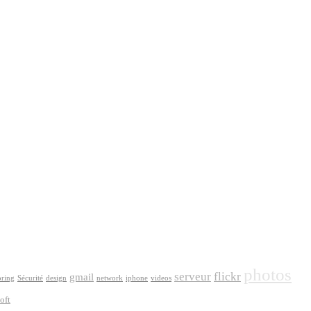
photos
serveur
flickr
gmail
oring
Sécurité
design
network
iphone
videos
oft