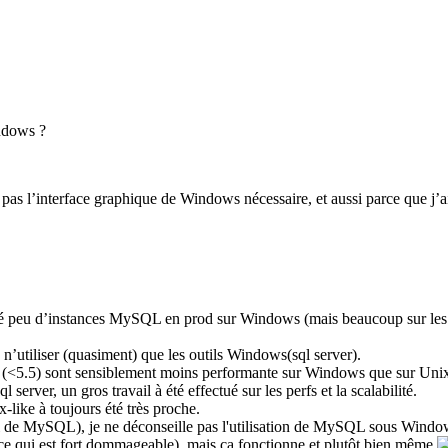
ndows ?
e pas l’interface graphique de Windows nécessaire, et aussi parce que j
 peu d’instances MySQL en prod sur Windows (mais beaucoup sur les po
n’utiliser (quasiment) que les outils Windows(sql server).
L (<5.5) sont sensiblement moins performante sur Windows que sur Unix
rver, un gros travail à été effectué sur les perfs et la scalabilité.
ke à toujours été très proche.
lui de MySQL), je ne déconseille pas l'utilisation de MySQL sous Wind
nt(ce qui est fort dommageable), mais ça fonctionne et plutôt bien même