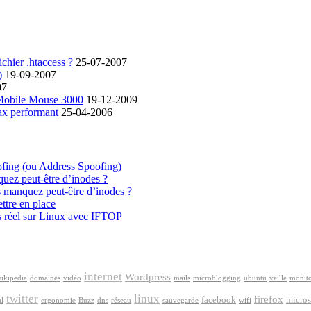
chier .htaccess ?
25-07-2007
)
19-09-2007
07
 Mobile Mouse 3000
19-12-2009
ax performant
25-04-2006
ofing (ou Address Spoofing)
quez peut-être d’inodes ?
s manquez peut-être d’inodes ?
ttre en place
s réel sur Linux avec IFTOP
internet
Wordpress
ikipedia
domaines
vidéo
mails
microblogging
ubuntu
veille
monit
twitter
linux
firefox
facebook
micros
l
ergonomie
Buzz
dns
réseau
sauvegarde
wifi