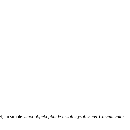
et, un simple
yum/apt-get/aptitude install mysql-server
(
suivant votre