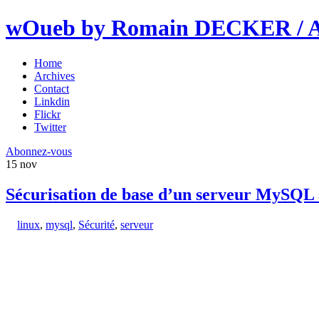
wOueb by Romain DECKER / An
Home
Archives
Contact
Linkdin
Flickr
Twitter
Abonnez-vous
15
nov
Sécurisation de base d’un serveur MySQL 
linux
,
mysql
,
Sécurité
,
serveur