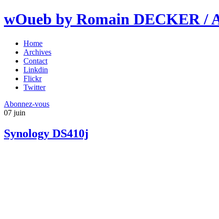
wOueb by Romain DECKER / An
Home
Archives
Contact
Linkdin
Flickr
Twitter
Abonnez-vous
07
juin
Synology DS410j