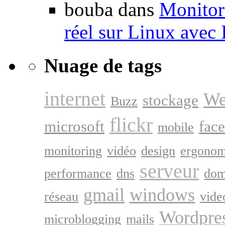
bouba dans
Monitori
réel sur Linux avec
Nuage de tags
internet
We
stockage
Buzz
flickr
microsoft
fac
mobile
monitoring
vidéo
design
ergonom
serveur
performance
dns
dom
gmail
windows
réseau
vide
Wordpre
microblogging
mails