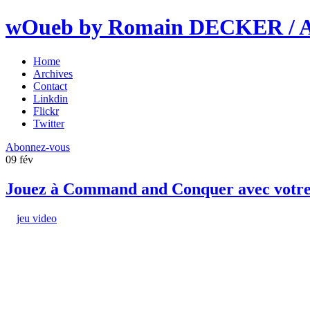
wOueb by Romain DECKER / An
Home
Archives
Contact
Linkdin
Flickr
Twitter
Abonnez-vous
09
fév
Jouez à Command and Conquer avec votre
jeu video