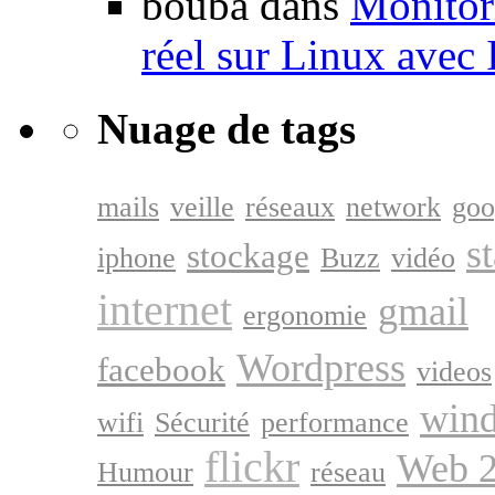
bouba dans
Monitori
réel sur Linux avec
Nuage de tags
mails
veille
réseaux
network
goo
s
stockage
iphone
Buzz
vidéo
internet
gmail
ergonomie
Wordpress
facebook
videos
win
wifi
Sécurité
performance
flickr
Web 2
Humour
réseau