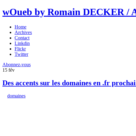
wOueb by Romain DECKER / An
Home
Archives
Contact
Linkdin
Flickr
Twitter
Abonnez-vous
15
fév
Des accents sur les domaines en .fr proch
domaines