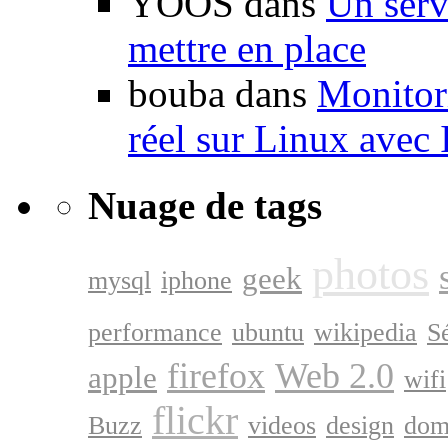
YOOS dans
Un serv
mettre en place
bouba dans
Monitori
réel sur Linux avec
Nuage de tags
photos
geek
mysql
iphone
performance
ubuntu
wikipedia
S
firefox
Web 2.0
apple
wifi
flickr
Buzz
videos
design
dom