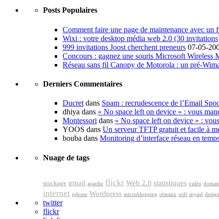
Posts Populaires
Comment faire une page de maintenance avec un fi
Wixi : votre desktop média web 2.0 (30 invitations
999 invitations Joost cherchent preneurs
07-05-20
Concours : gagnez une souris Microsoft Wireless
Réseau sans fil Canopy de Motorola : un pré-Wim
Derniers Commentaires
Ducret
dans
Spam : recrudescence de l’Email Spo
dhiya dans
« No space left on device » : vous man
Montessori
dans
« No space left on device » : vou
YOOS dans
Un serveur TFTP gratuit et facile à me
bouba dans
Monitoring d’interface réseau en temp
Nuage de tags
flickr
gmail
Web 2.0
statistiques
stockage
apache
vidéo
domai
internet
Wordpress
iphone
microblogging
réseaux
wifi
mysql
desig
twitter
flickr