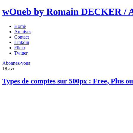
wOueb by Romain DECKER / An
Home
Archives
Contact
Linkdin
Flickr
Twitter
Abonnez-vous
18
avr
Types de comptes sur 500px : Free, Plus 