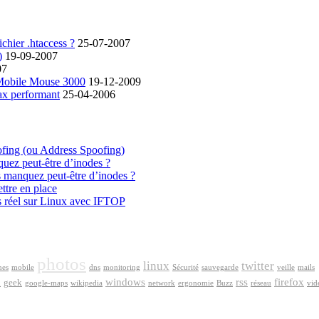
chier .htaccess ?
25-07-2007
)
19-09-2007
07
 Mobile Mouse 3000
19-12-2009
ax performant
25-04-2006
ofing (ou Address Spoofing)
quez peut-être d’inodes ?
s manquez peut-être d’inodes ?
ttre en place
s réel sur Linux avec IFTOP
photos
linux
twitter
nes
mobile
dns
monitoring
Sécurité
sauvegarde
veille
mails
windows
rss
firefox
geek
n
google-maps
wikipedia
network
ergonomie
Buzz
réseau
vid