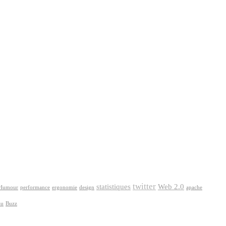
twitter
statistiques
Web 2.0
Humour
performance
ergonomie
design
apache
au
Buzz