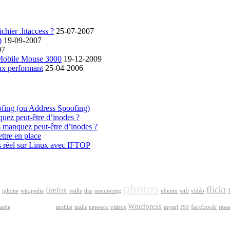
chier .htaccess ?
25-07-2007
)
19-09-2007
07
 Mobile Mouse 3000
19-12-2009
ax performant
25-04-2006
ofing (ou Address Spoofing)
quez peut-être d’inodes ?
s manquez peut-être d’inodes ?
ttre en place
s réel sur Linux avec IFTOP
photos
flickr
firefox
iphone
wikipedia
veille
dns
monitoring
ubuntu
wifi
vidéo
google
Wordpress
rss
facebook
arde
mobile
mails
network
videos
mysql
rése