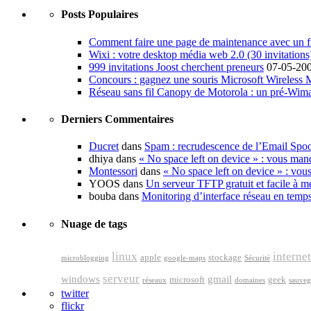
Posts Populaires
Comment faire une page de maintenance avec un fi
Wixi : votre desktop média web 2.0 (30 invitations
999 invitations Joost cherchent preneurs
07-05-20
Concours : gagnez une souris Microsoft Wireless
Réseau sans fil Canopy de Motorola : un pré-Wim
Derniers Commentaires
Ducret
dans
Spam : recrudescence de l’Email Spo
dhiya dans
« No space left on device » : vous man
Montessori
dans
« No space left on device » : vou
YOOS dans
Un serveur TFTP gratuit et facile à me
bouba dans
Monitoring d’interface réseau en temp
Nuage de tags
linux
internet
apple
stockage
microblogging
google-maps
Sécurité
serveur
windows
gmail
microsoft
geek
réseaux
domaines
sauveg
twitter
flickr