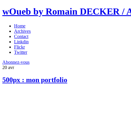
wOueb by Romain DECKER / An
Home
Archives
Contact
Linkdin
Flickr
Twitter
Abonnez-vous
20
avr
500px : mon portfolio