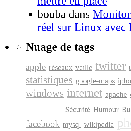
mettre en place
bouba dans
Monitori
réel sur Linux avec
Nuage de tags
twitter
apple
réseaux
veille
statistiques
google-maps
iph
internet
windows
apache
google
Sécurité
Humour
Bu
ph
facebook
mysql
wikipedia