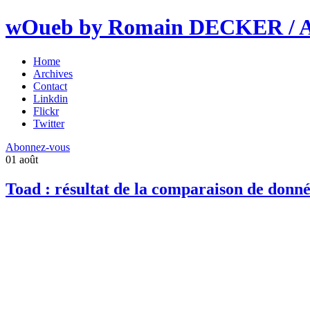
wOueb by Romain DECKER / An
Home
Archives
Contact
Linkdin
Flickr
Twitter
Abonnez-vous
01
août
Toad : résultat de la comparaison de don