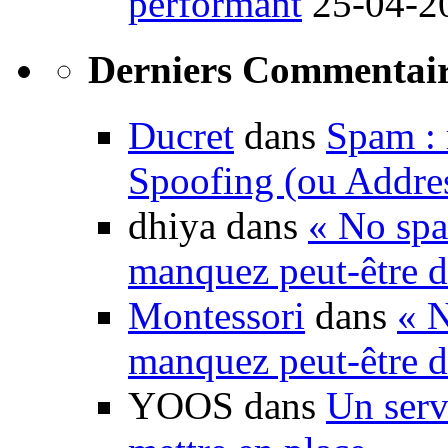
performant
25-04-2
Derniers Commentair
Ducret
dans
Spam : 
Spoofing (ou Addre
dhiya dans
« No spa
manquez peut-être d
Montessori
dans
« N
manquez peut-être d
YOOS dans
Un serv