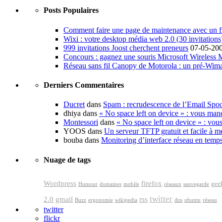
Posts Populaires
Comment faire une page de maintenance avec un fi
Wixi : votre desktop média web 2.0 (30 invitations
999 invitations Joost cherchent preneurs
07-05-20
Concours : gagnez une souris Microsoft Wireless
Réseau sans fil Canopy de Motorola : un pré-Wim
Derniers Commentaires
Ducret
dans
Spam : recrudescence de l’Email Spo
dhiya dans
« No space left on device » : vous man
Montessori
dans
« No space left on device » : vou
YOOS dans
Un serveur TFTP gratuit et facile à me
bouba dans
Monitoring d’interface réseau en temp
Nuage de tags
Wordpress
firefox
gee
Humour
domaines
mobile
réseaux
sauvegarde
twitter
2.0
gmail
rss
Buzz
ergonomie
wikipedia
dns
ubuntu
réseau
twitter
flickr