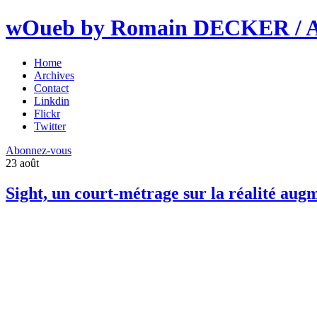
wOueb by Romain DECKER / An
Home
Archives
Contact
Linkdin
Flickr
Twitter
Abonnez-vous
23
août
Sight, un court-métrage sur la réalité aug