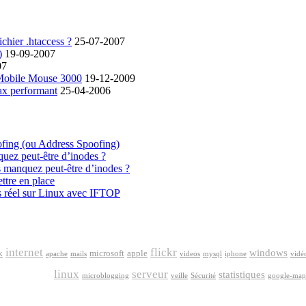
chier .htaccess ?
25-07-2007
)
19-09-2007
07
 Mobile Mouse 3000
19-12-2009
ax performant
25-04-2006
ofing (ou Address Spoofing)
quez peut-être d’inodes ?
s manquez peut-être d’inodes ?
ttre en place
s réel sur Linux avec IFTOP
internet
flickr
windows
k
microsoft
apple
apache
mails
videos
mysql
iphone
vidé
google
linux
serveur
statistiques
microblogging
veille
Sécurité
google-map