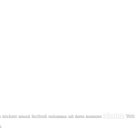
photos
Web
stockage
facebook
o
network
performance
wifi
design
monitoring
s