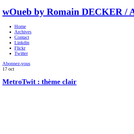
wOueb by Romain DECKER / An
Home
Archives
Contact
Linkdin
Flickr
Twitter
Abonnez-vous
17
oct
MetroTwit : thème clair