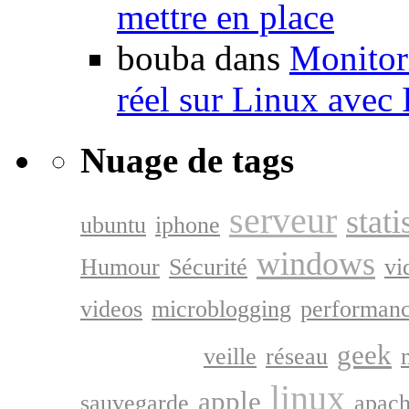
mettre en place
bouba dans
Monitori
réel sur Linux avec
Nuage de tags
serveur
stati
ubuntu
iphone
windows
Humour
Sécurité
vi
videos
microblogging
performan
google
geek
veille
réseau
linux
apple
sauvegarde
apac