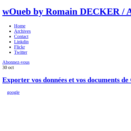
wOueb by Romain DECKER / An
Home
Archives
Contact
Linkdin
Flickr
Twitter
Abonnez-vous
30
oct
Exporter vos données et vos documents de
google