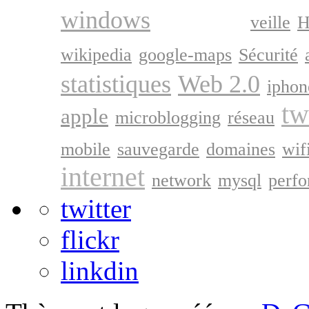
google
windows
veille
H
wikipedia
google-maps
Sécurité
statistiques
Web 2.0
iphon
tw
apple
microblogging
réseau
mobile
sauvegarde
domaines
wif
internet
network
mysql
perf
twitter
flickr
linkdin