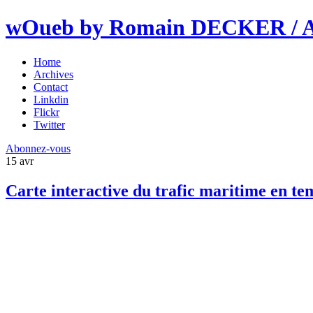
wOueb by Romain DECKER / An
Home
Archives
Contact
Linkdin
Flickr
Twitter
Abonnez-vous
15
avr
Carte interactive du trafic maritime en te