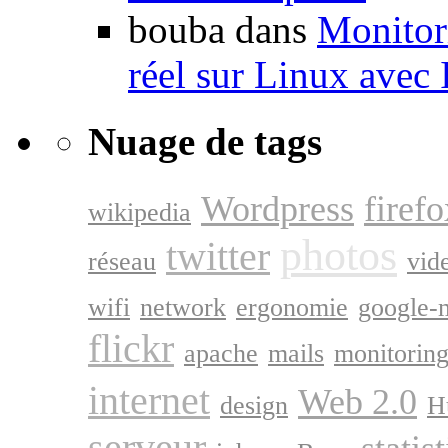
bouba dans
Monitori
réel sur Linux avec
Nuage de tags
Wordpress
firefo
wikipedia
photos
twitter
réseau
vid
wifi
network
ergonomie
google-
flickr
apache
mails
monitorin
internet
Web 2.0
design
H
serveur