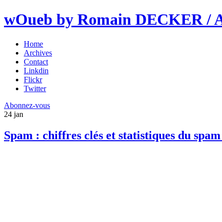
wOueb by Romain DECKER / An
Home
Archives
Contact
Linkdin
Flickr
Twitter
Abonnez-vous
24
jan
Spam : chiffres clés et statistiques du sp