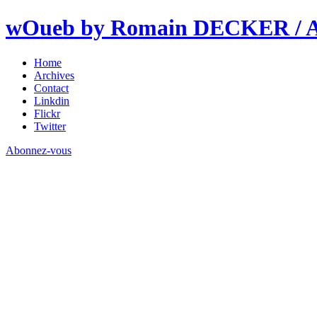
wOueb by Romain DECKER / An
Home
Archives
Contact
Linkdin
Flickr
Twitter
Abonnez-vous