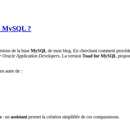
s MySQL ?
rsions de la base
MySQL
de mon blog. En cherchant comment procéder l
or Oracle Application Developers
. La version
Toad for MySQL
propos
en autre de :
s
: un
assistant
permet la création simplifiée de ces comparaisons.