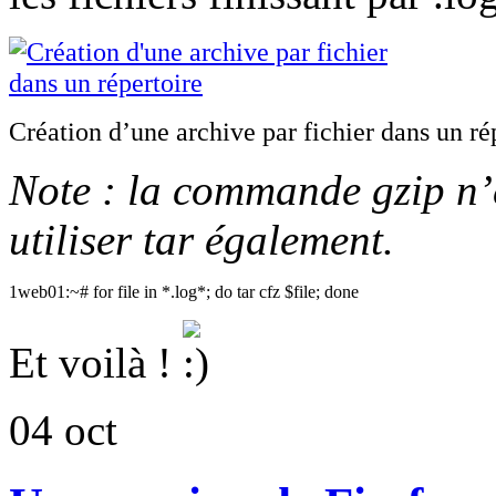
Création d’une archive par fichier dans un ré
Note : la commande gzip n’e
utiliser tar également.
1
web01:~#
for
file
in
*
.log
*
;
do
tar
cfz
$file
;
done
Et voilà !
04
oct