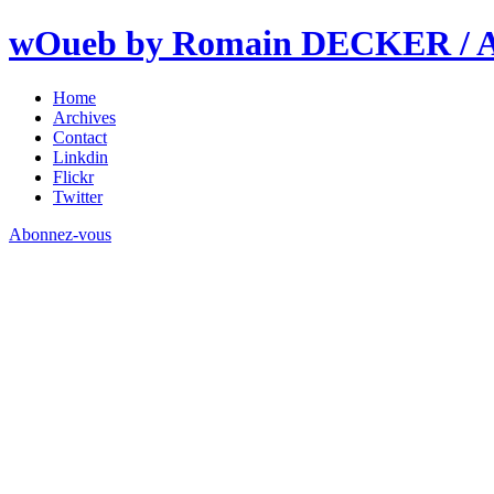
wOueb by Romain DECKER / An
Home
Archives
Contact
Linkdin
Flickr
Twitter
Abonnez-vous