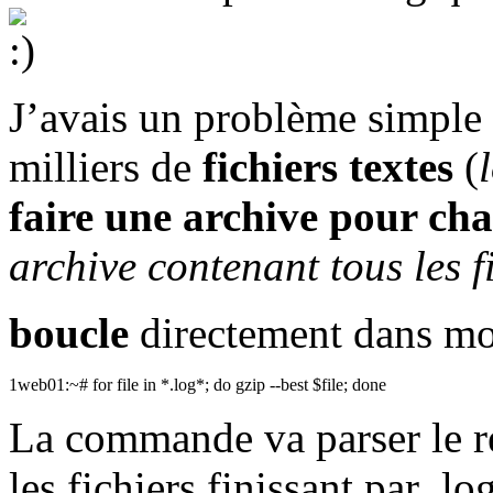
J’avais un problème simple 
milliers de
fichiers textes
(
faire une archive pour cha
archive contenant tous les f
boucle
directement dans m
1
web01:~#
for
file
in
*
.log
*
;
do
gzip
--best
$file
;
done
La commande va parser le ré
les fichiers finissant par .lo