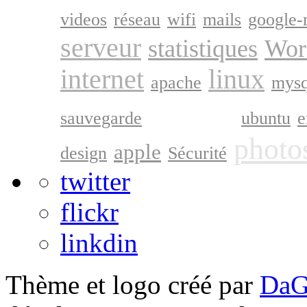
videos
réseau
wifi
mails
google-
serveur
statistiques
Wor
internet
linux
apache
mysq
google
sauvegarde
ubuntu
e
photo
apple
design
Sécurité
twitter
flickr
linkdin
Thème et logo créé par
DaG